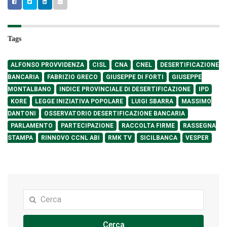
Tags
ALFONSO PROVVIDENZA
CISL
CNA
CNEL
DESERTIFICAZIONE
BANCARIA
FABRIZIO GRECO
GIUSEPPE DI FORTI
GIUSEPPE
MONTALBANO
INDICE PROVINCIALE DI DESERTIFICAZIONE
IPD
KORE
LEGGE INIZIATIVA POPOLARE
LUIGI SBARRA
MASSIMO
DANTONI
OSSERVATORIO DESERTIFICAZIONE BANCARIA
PARLAMENTO
PARTECIPAZIONE
RACCOLTA FIRME
RASSEGNA
STAMPA
RINNOVO CCNL ABI
RMK TV
SICILBANCA
VESPER
Cerca