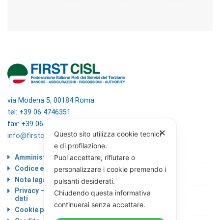
via Modena 5, 00184 Roma
tel: +39 06 4746351
fax: +39 06 4746136
✕
Questo sito utilizza cookie tecnici
info@firstcisl.it
e di profilazione.
Amministrazione trasparente
Puoi accettare, rifiutare o
Codice etico
personalizzare i cookie premendo i
Note legali
pulsanti desiderati.
Privacy – Informativa sul trattamento dei
Chiudendo questa informativa
dati
continuerai senza accettare.
Cookie policy