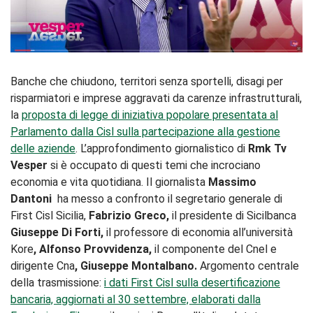
Banche che chiudono, territori senza sportelli, disagi per
risparmiatori e imprese aggravati da carenze infrastrutturali,
la
proposta di legge di iniziativa popolare presentata al
Parlamento dalla Cisl
s
ulla
partecipazione alla gestione
delle aziend
e
. L’approfondimento giornalistico di
Rmk Tv
Vesper
si è occupato di questi temi che incrociano
economia e vita quotidiana. Il giornalista
Massimo
Dantoni
ha messo a confronto il segretario generale di
First Cisl Sicilia,
Fabrizio Greco,
il presidente di Sicilbanca
Giuseppe Di Forti,
il professore di economia all’università
Kore
, Alfonso Provvidenza,
il componente del Cnel e
dirigente Cna
, Giuseppe Montalbano.
Argomento centrale
della trasmissione:
i dati First Cisl sulla desertificazione
bancaria, aggiornati al 30 settembre, elaborati dalla