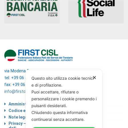
via Modena 5, 00184 Roma
✕
tel: +39 06 4746351
Questo sito utilizza cookie tecnici
fax: +39 06 4746136
e di profilazione.
info@firstcisl.it
Puoi accettare, rifiutare o
personalizzare i cookie premendo i
Amministrazione trasparente
pulsanti desiderati.
Codice etico
Chiudendo questa informativa
Note legali
continuerai senza accettare.
Privacy – Informativa sul trattamento dei