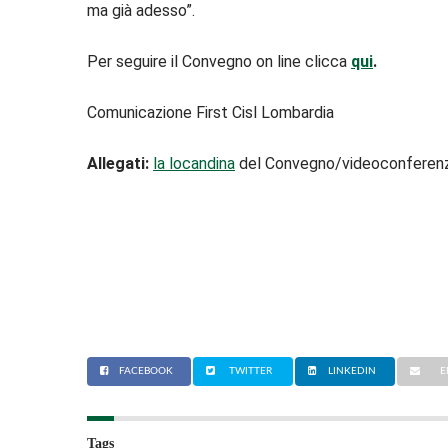
ma già adesso”.
Per seguire il Convegno on line clicca
qui
.
Comunicazione First Cisl Lombardia
Allegati:
la locandina
del Convegno/videoconferen
FACEBOOK
TWITTER
LINKEDIN
E
Tags