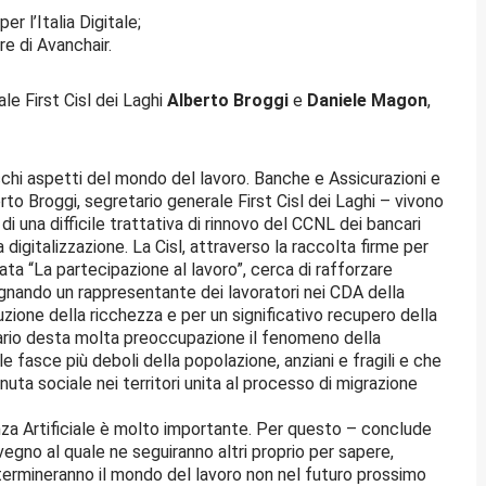
r l’Italia Digitale;
e di Avanchair.
le First Cisl dei Laghi
Alberto Broggi
e
Daniele Magon
,
ecchi aspetti del mondo del lavoro. Banche e Assicurazioni e
erto Broggi, segretario generale First Cisl dei Laghi – vivono
 di una difficile trattativa di rinnovo del CCNL dei bancari
 digitalizzazione. La Cisl, attraverso la raccolta firme per
ata “La partecipazione al lavoro”, cerca di rafforzare
ignando un rappresentante dei lavoratori nei CDA della
buzione della ricchezza e per un significativo recupero della
cario desta molta preoccupazione il fenomeno della
le fasce più deboli della popolazione, anziani e fragili e che
uta sociale nei territori unita al processo di migrazione
genza Artificiale è molto importante. Per questo – conclude
gno al quale ne seguiranno altri proprio per sapere,
termineranno il mondo del lavoro non nel futuro prossimo