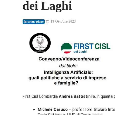
dei Laghi
19 Ottobre 2023
In primo piano
First Cisl Lombardia
Andrea Battistini
e, in qualità d
Michele Caruso
– professore titolare Intel
Carlo Cattaneo, LIUC di Castellanza;