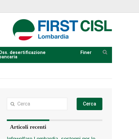
Oss. desertificazione
Finer
bancaria
Cerca
Articoli recenti
Infowelfare Lombardia, sostegni per le