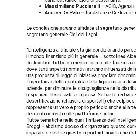
Massimiliano Pucciarelli
– AGID, Agenzia pe
Andrea De Palo
– fondatore e Co-Inventor
Le conclusione saranno affidate al segretario genera
segretario generale Cisl dei Laghi.
“L’intelligenza artificiale sta già condizionando par
il mondo finanziario più in generale – sottolinea Alb
di algoritmi. Tutto ciò mentre siamo alle fase iniziali
dove tanti aspetti normativi saranno influenzati dalla
una proposta di legge di iniziativa popolare denomin
l’importanza della centralità della figura umana des
aziende, per diminuire le disuguaglianze nella distri
responsabilità sociale di impresa. Nel sistema ban
desertificazione (chiusura di sportelli) che colpisce 
rappresenta un vero e proprio pericolo anche alla ten
dei conti correnti sulle piattaforme online.
Tutte tematiche nella quali l’influenza dell’Intelli
Broggi – abbiamo deciso di organizzare questo conve
imparare e gestire queste importanti novità che de