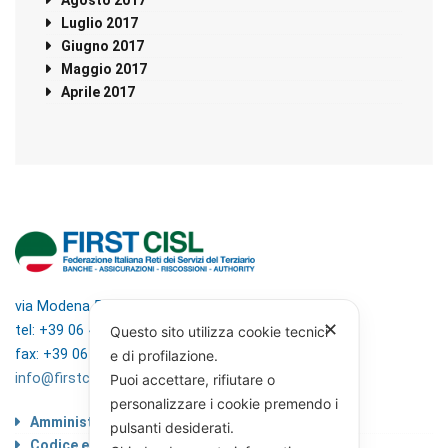
Agosto 2017
Luglio 2017
Giugno 2017
Maggio 2017
Aprile 2017
via Modena 5, 00184 Roma
✕
tel: +39 06 4746351
Questo sito utilizza cookie tecnici
fax: +39 06 4746136
e di profilazione.
info@firstcisl.it
Puoi accettare, rifiutare o
personalizzare i cookie premendo i
Amministrazione trasparente
pulsanti desiderati.
Codice etico