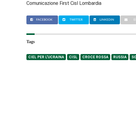
Comunicazione First Cisl Lombardia
FACEBOOK
TWITTER
LINKEDIN
E
Tags
CIEL PER L'UCRAINA
CISL
CROCE ROSSA
RUSSIA
SO