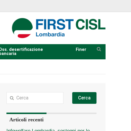
Oss. desertificazione
Finer
bancaria
Cerca
Articoli recenti
Infowelfare Lombardia, sostegni per le