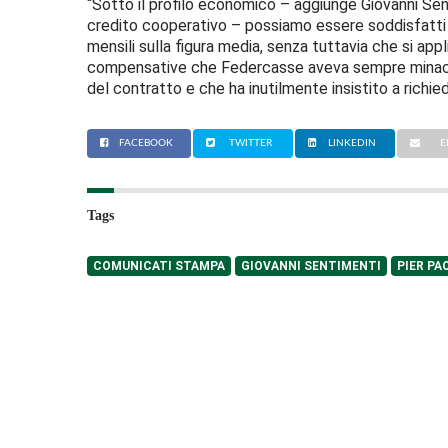
“Sotto il profilo economico – aggiunge Giovanni Sent
credito cooperativo – possiamo essere soddisfatti 
mensili sulla figura media, senza tuttavia che si appl
compensative che Federcasse aveva sempre minacciat
del contratto e che ha inutilmente insistito a richied
FACEBOOK
TWITTER
LINKEDIN
E
Tags
COMUNICATI STAMPA
GIOVANNI SENTIMENTI
PIER PA