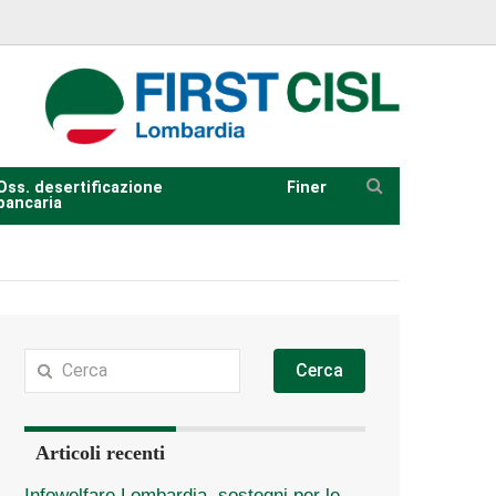
Oss. desertificazione
Finer
bancaria
Cerca
Articoli recenti
Infowelfare Lombardia, sostegni per le