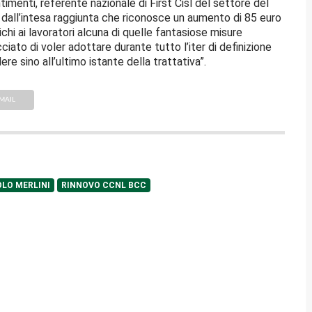
imenti, referente nazionale di First Cisl del settore del
dall’intesa raggiunta che riconosce un aumento di 85 euro
ichi ai lavoratori alcuna di quelle fantasiose misure
o di voler adottare durante tutto l’iter di definizione
ere sino all’ultimo istante della trattativa”.
MAIL
OLO MERLINI
RINNOVO CCNL BCC