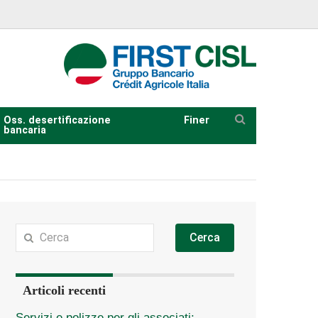
Oss. desertificazione
Finer
bancaria
Cerca
Articoli recenti
Servizi e polizze per gli associati: