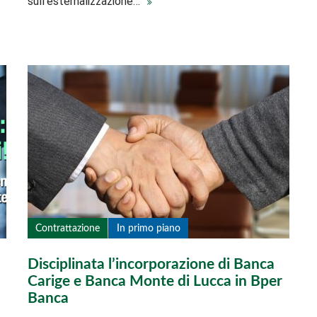
sull’esternalizzazione…
Contrattazione
In primo piano
Disciplinata l’incorporazione di Banca
Carige e Banca Monte di Lucca in Bper
Banca