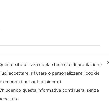
o
Questo sito utilizza cookie tecnici e di profilazione.
Puoi accettare, rifiutare o personalizzare i cookie
strazione
Note legali
rente
premendo i pulsanti desiderati.
Privacy – Informativa sul
 etico
trattamento dei dati
Chiudendo questa informativa continuerai senza
Cookie policy
Credits
accettare.