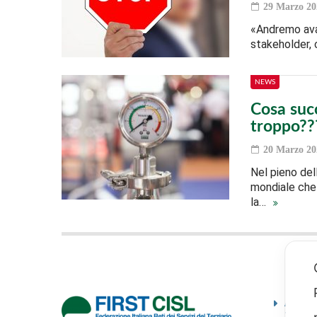
29 Marzo 20
«Andremo avan
stakeholder, c
NEWS
Cosa suc
troppo??
20 Marzo 20
Nel pieno dell
mondiale che 
la…
Ammini
traspa