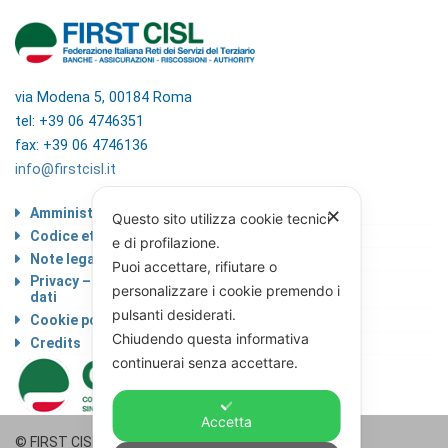
via Modena 5, 00184 Roma
tel: +39 06 4746351
fax: +39 06 4746136
info@firstcisl.it
Amministrazione trasparente
✕
Questo sito utilizza cookie tecnici
Codice etico
e di profilazione.
Note legali
Puoi accettare, rifiutare o
Privacy – Informativa sul trattamento dei
personalizzare i cookie premendo i
dati
pulsanti desiderati.
Cookie policy
Chiudendo questa informativa
Credits
continuerai senza accettare.
Accetta
© FIRST CISL - C.F. 80122130588