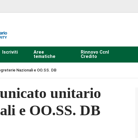
Iscriviti
Aree
Rinnovo Ccnl
tematiche
Credito
greterie Nazionali e OO.SS. DB
nicato unitario
nali e OO.SS. DB