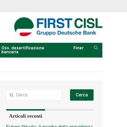
Oss. desertificazione
Finer
bancaria
Cerca
Articoli recenti
Futuro Attuale: il quadro della previdenza