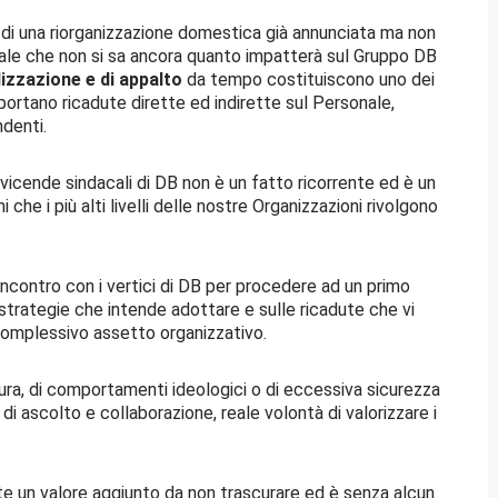
ce di una riorganizzazione domestica già annunciata ma non
ionale che non si sa ancora quanto impatterà sul Gruppo DB
lizzazione e di appalto
da tempo costituiscono uno dei
portano ricadute dirette ed indirette sul Personale,
ndenti.
 vicende sindacali di DB non è un fatto ricorrente ed è un
 che i più alti livelli delle nostre Organizzazioni rivolgono
incontro con i vertici di DB per procedere ad un primo
 strategie che intende adottare e sulle ricadute che vi
complessivo assetto organizzativo.
sura, di comportamenti ideologici o di eccessiva sicurezza
di ascolto e collaborazione, reale volontà di valorizzare i
te un valore aggiunto da non trascurare ed è senza alcun