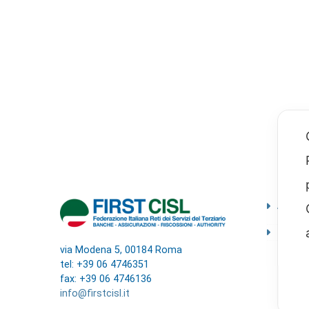
Ammini
traspa
Codice
via Modena 5, 00184 Roma
tel: +39 06 4746351
fax: +39 06 4746136
info@firstcisl.it