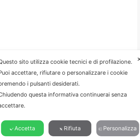
Questo sito utilizza cookie tecnici e di profilazione.
Puoi accettare, rifiutare o personalizzare i cookie
premendo i pulsanti desiderati.
strazione
Note legali
Chiudendo questa informativa continuerai senza
rente
Privacy – Informativa sul
accettare.
 etico
trattamento dei dati
Cookie policy
Credits
Accetta
Rifiuta
Personalizza