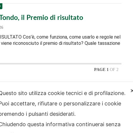
O
Tondo, il Premio di risultato
26
SULTATO Cos’è, come funziona, come usarlo e regole nel
iene riconosciuto il premio di risultato? Quale tassazione
PAGE 1
OF 2
Questo sito utilizza cookie tecnici e di profilazione.
Puoi accettare, rifiutare o personalizzare i cookie
strazione
Note legali
rente
premendo i pulsanti desiderati.
Privacy – Informativa sul
 etico
trattamento dei dati
Chiudendo questa informativa continuerai senza
Cookie policy