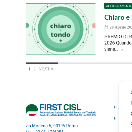
AGGIORNAMENT
Chiaro e 
28 Aprile 20
PREMIO DI RI
2026 Quando v
viene…
1
2
NEXT
Ammini
traspa
Codice
via Modena 5, 00195 Roma