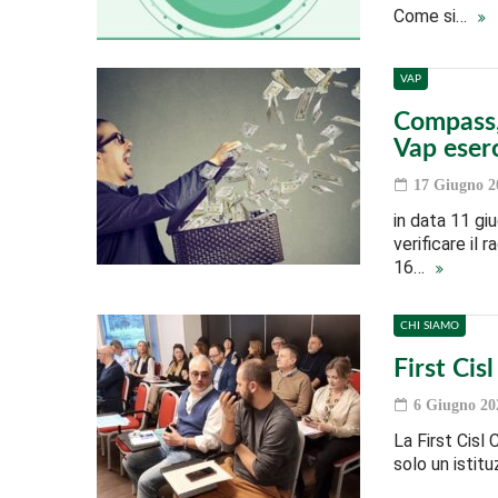
Come si…
VAP
Compass, 
Vap eser
17 Giugno 2
in data 11 gi
verificare il 
16…
CHI SIAMO
First Cis
6 Giugno 20
La First Cisl
solo un istituz