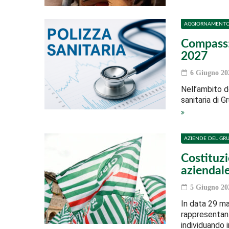
AGGIORNAMENT
Compass:
2027
6 Giugno 20
Nell’ambito d
sanitaria di 
AZIENDE DEL GR
Costituz
aziendal
5 Giugno 20
In data 29 ma
rappresentanz
individuando 