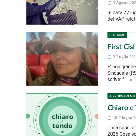
3 Agosto 202
In data 27 lu
del VAP relat
CHI SIAMO
First Cis
2 Luglio 202
E' con grand
Sindacale (RS
scrive: "…
AGGIORNAMENT
Chiaro e 
18 Giugno 2
Cosa sono, co
2026 Cosa so