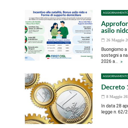
AGGIORNAMENT
Approfon
asilo nid
26 Maggio 2
Buongiorno a 
sostegni a nat
2026 a…
AGGIORNAMENT
Decreto 
8 Maggio 20
In data 28 apr
legge n. 62/2