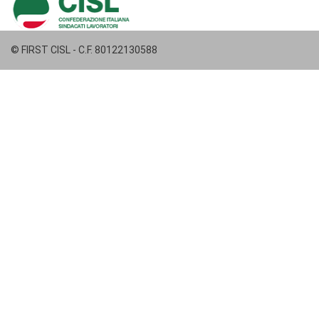
© FIRST CISL - C.F. 80122130588