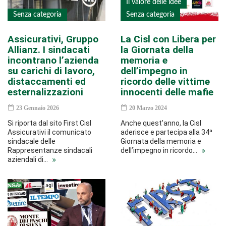
Il valore delle idee
Senza categoria
Senza categoria
Assicurativi, Gruppo
La Cisl con Libera per
Allianz. I sindacati
la Giornata della
incontrano l’azienda
memoria e
su carichi di lavoro,
dell’impegno in
distaccamenti ed
ricordo delle vittime
esternalizzazioni
innocenti delle mafie
23 Gennaio 2026
20 Marzo 2024
Si riporta dal sito First Cisl
Anche quest’anno, la Cisl
Assicurativi il comunicato
aderisce e partecipa alla 34ª
sindacale delle
Giornata della memoria e
Rappresentanze sindacali
dell’impegno in ricordo…
aziendali di…