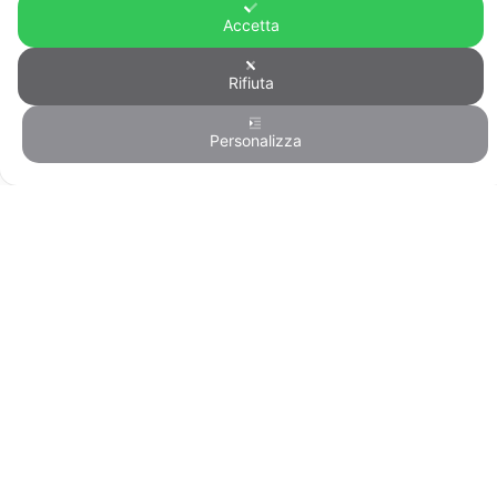
Accetta
Rifiuta
© FIRST CISL - C.F. 80122130588
Personalizza