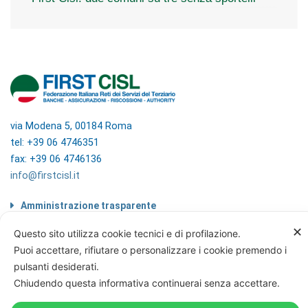
via Modena 5, 00184 Roma
tel: +39 06 4746351
fax: +39 06 4746136
info@firstcisl.it
Amministrazione trasparente
Codice etico
✕
Questo sito utilizza cookie tecnici e di profilazione.
Note legali
Puoi accettare, rifiutare o personalizzare i cookie premendo i
Informazioni sul trattamento di dati
personali
pulsanti desiderati.
Privacy & Cookie Policy
Chiudendo questa informativa continuerai senza accettare.
Home