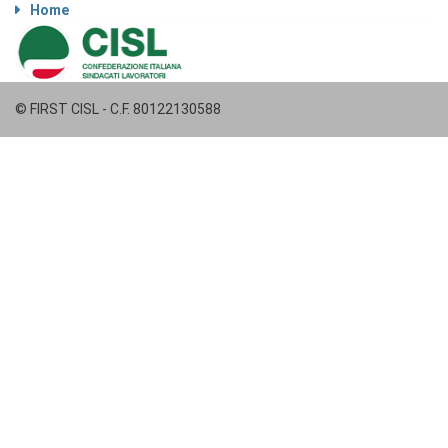
Home
© FIRST CISL - C.F. 80122130588