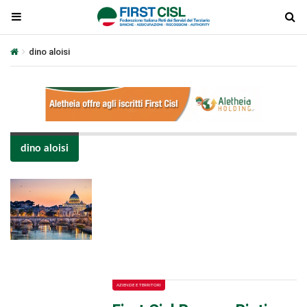
dino aloisi
dino aloisi
Plays
:
-
-:-
0:00
1x
-
AZIENDE E TERRITORI