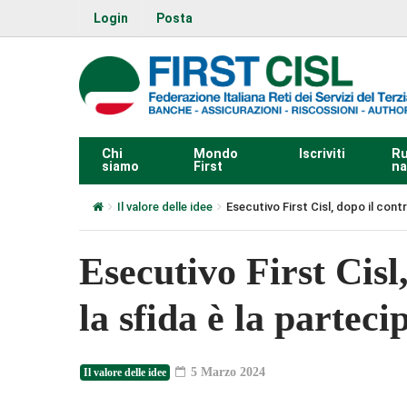
Login
Posta
Chi
Mondo
Iscriviti
Ru
siamo
First
na
Il valore delle idee
Esecutivo First Cisl, dopo il cont
Esecutivo First Cisl
la sfida è la parteci
5 Marzo 2024
Il valore delle idee