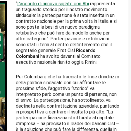
“
L’accordo di rinnovo siglato con Abi
rappresenta
un traguardo storico per il nostro movimento
sindacale: la partecipazione è stata inserita in un
contratto nazionale per la prima volta in Italia e si
sono poste le basi di un nuovo paradigma
retributivo che può fare da modello anche per
altre categorie”. Partecipazione e retribuzioni
sono stati i temi al centro dell’intervento che il
segretario generale First Cisl
Riccardo
Colombani
ha svolto davanti al Comitato
esecutivo nazionale riunito oggi a Rimini.
Per Colombani, che ha tracciato le linee di indirizzo
della politica sindacale con cui affrontare le
prossime sfide, l’aggettivo “storico” va
interpretato però come un punto di partenza, non
di arrivo. La partecipazione, ha sottolineato, va
declinata nella contrattazione aziendale, puntando
in prospettiva a centrare il risultato più alto: “La
partecipazione finanziaria strutturata al capitale
d’impresa – ha precisato il leader dei bancari Cisl –
è la soluzione che può fare la differenza, quella in