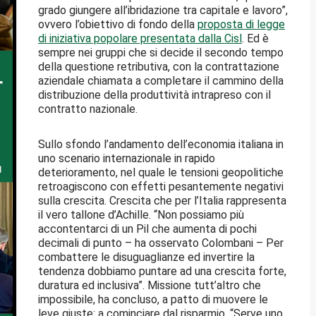
grado giungere all’ibridazione tra capitale e lavoro”,
ovvero l’obiettivo di fondo della
proposta di legge
di iniziativa popolare presentata dalla Cisl
. Ed è
sempre nei gruppi che si decide il secondo tempo
della questione retributiva, con la contrattazione
aziendale chiamata a completare il cammino della
distribuzione della produttività intrapreso con il
contratto nazionale.
Sullo sfondo l’andamento dell’economia italiana in
uno scenario internazionale in rapido
deterioramento, nel quale le tensioni geopolitiche
retroagiscono con effetti pesantemente negativi
sulla crescita. Crescita che per l’Italia rappresenta
il vero tallone d’Achille. “Non possiamo più
accontentarci di un Pil che aumenta di pochi
decimali di punto – ha osservato Colombani – Per
combattere le disuguaglianze ed invertire la
tendenza dobbiamo puntare ad una crescita forte,
duratura ed inclusiva”. Missione tutt’altro che
impossibile, ha concluso, a patto di muovere le
leve giuste: a cominciare dal risparmio. “Serve uno