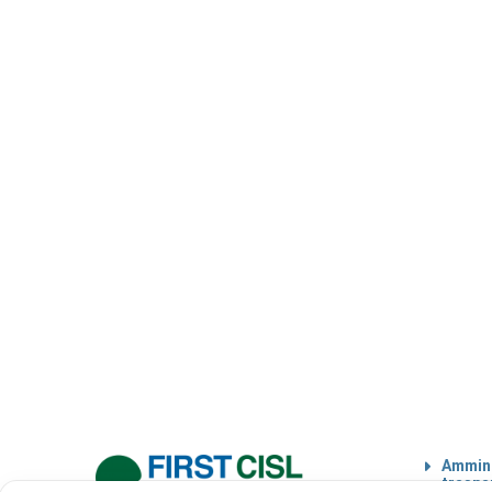
Ammini
traspa