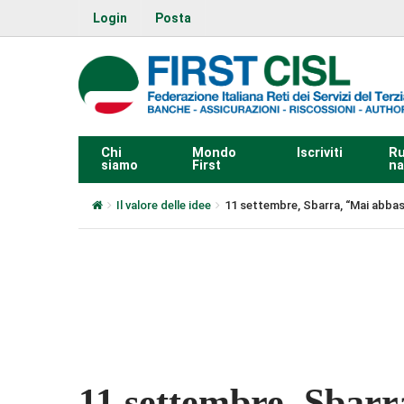
Login
Posta
Chi
Mondo
Iscriviti
Ru
siamo
First
na
Il valore delle idee
11 settembre, Sbarra, “Mai abbassa
0:00
11 settembre, Sbarr