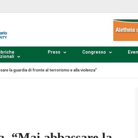
briche
Press
Congresso
Even
zionali
re la guardia di fronte al terrorismo e alla violenza”
Plays
:
-
-:--
1x
a, “Mai abbassare la