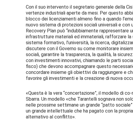
Con il suo intervento il segretario generale della C
vertenze industriali aperte da mesi. Per questo abbi
blocco dei licenziamenti almeno fino a quando l’eme
nuovo sistema di protezioni sociali universali e con un
Recovery Plan può “indubbiamente rappresentare un
infrastrutture materiali ed immateriali, rafforzare la 
sistema formativo, l’università, la ricerca, digitaliz
discutere con il Governo su come monitorare insieme 
sociali, garantire la trasparenza, la qualità, la sicure
con investimenti innovativi, chiamando le parti socia
fisco) che devono accompagnare questo necessario
concordare insieme gli obiettivi da raggiungere e 
favorire gli investimenti e la creazione di nuova oc
«Questa è la vera “concertazione”, il modello di co-
Sbarra. Un modello «che Tarantelli sognava non solo 
nelle prossime settimane un grande “patto sociale” è
un grande intellettuale che ha pagato con la propria
alternativo al conflitto».