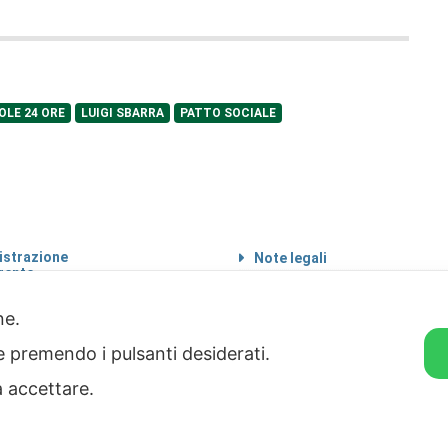
SOLE 24 ORE
LUIGI SBARRA
PATTO SOCIALE
strazione
Note legali
rente
Informazioni sul
 etico
trattamento di dati
personali
one.
Privacy & Cookie Policy
ie premendo i pulsanti desiderati.
Home
a accettare.