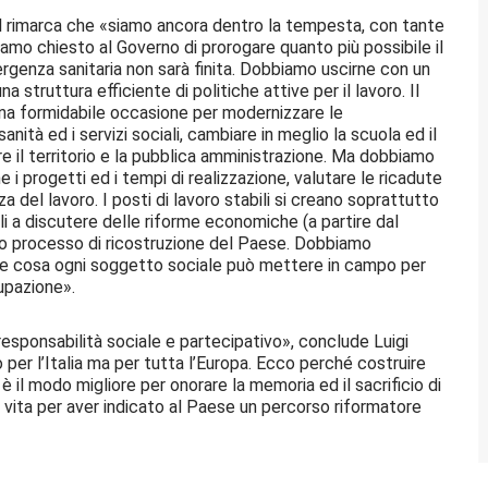
isl rimarca che «siamo ancora dentro la tempesta, con tante
amo chiesto al Governo di prorogare quanto più possibile il
rgenza sanitaria non sarà finita. Dobbiamo uscirne con un
a struttura efficiente di politiche attive per il lavoro. Il
a formidabile occasione per modernizzare le
sanità ed i servizi sociali, cambiare in meglio la scuola ed il
zare il territorio e la pubblica amministrazione. Ma dobbiamo
i progetti ed i tempi di realizzazione, valutare le ricadute
zza del lavoro. I posti di lavoro stabili si creano soprattutto
li a discutere delle riforme economiche (a partire dal
 processo di ricostruzione del Paese. Dobbiamo
che cosa ogni soggetto sociale può mettere in campo per
cupazione».
responsabilità sociale e partecipativo», conclude Luigi
per l’Italia ma per tutta l’Europa. Ecco perché costruire
 il modo migliore per onorare la memoria ed il sacrificio di
 vita per aver indicato al Paese un percorso riformatore