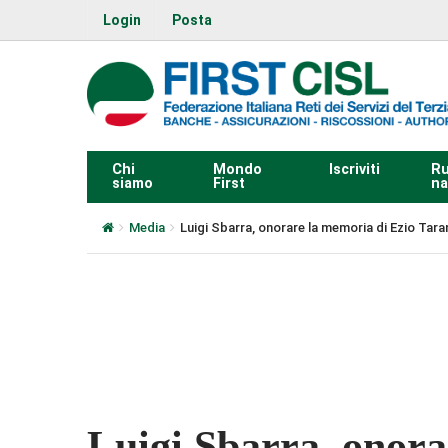
Login
Posta
Chi
Mondo
Iscriviti
Ru
siamo
First
na
Media
Luigi Sbarra, onorare la memoria di Ezio Taran
0:00
Luigi Sbarra, onora