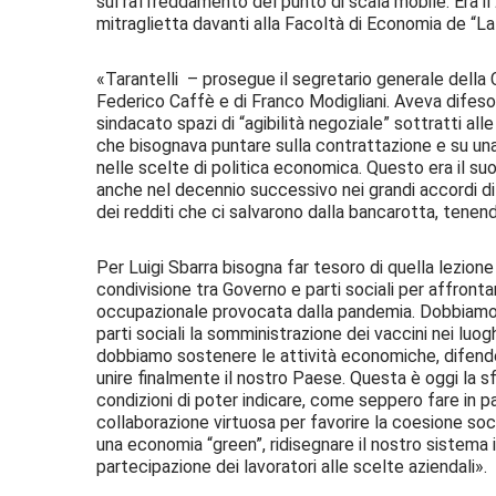
sul raffreddamento del punto di scala mobile. Era i
mitraglietta davanti alla Facoltà di Economia de “La
«Tarantelli – prosegue il segretario generale della C
Federico Caffè e di Franco Modigliani. Aveva difeso 
sindacato spazi di “agibilità negoziale” sottratti a
che bisognava puntare sulla contrattazione e su una
nelle scelte di politica economica. Questo era il su
anche nel decennio successivo nei grandi accordi di 
dei redditi che ci salvarono dalla bancarotta, tenen
Per Luigi Sbarra bisogna far tesoro di quella lezio
condivisione tra Governo e parti sociali per affronta
occupazionale provocata dalla pandemia. Dobbiamo r
parti sociali la somministrazione dei vaccini nei luo
dobbiamo sostenere le attività economiche, difendere 
unire finalmente il nostro Paese. Questa è oggi la sf
condizioni di poter indicare, come seppero fare in pas
collaborazione virtuosa per favorire la coesione socia
una economia “green”, ridisegnare il nostro sistema
partecipazione dei lavoratori alle scelte aziendali».