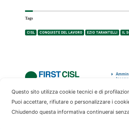
Tags
CISL
CONQUISTE DEL LAVORO
EZIO TARANTELLI
IL 
Ammini
traspa
Codice
Questo sito utilizza cookie tecnici e di profilazi
via Modena 5, 00184 Roma
tel: +39 06 4746351
Puoi accettare, rifiutare o personalizzare i cook
fax: +39 06 4746136
info@firstcisl.it
Chiudendo questa informativa continuerai senz
© FIRST CISL - C.F. 80122130588