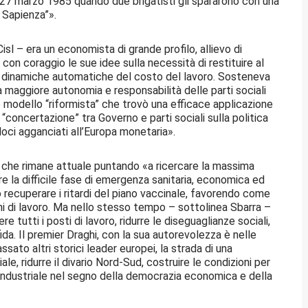
l 27 marzo 1985 quando due brigatisti gli spararono con una
 Sapienza”».
isl – era un economista di grande profilo, allievo di
con coraggio le sue idee sulla necessità di restituire al
lle dinamiche automatiche del costo del lavoro. Sosteneva
 maggiore autonomia e responsabilità delle parti sociali
o modello “riformista” che trovò una efficace applicazione
“concertazione” tra Governo e parti sociali sulla politica
doci agganciati all’Europa monetaria».
ne che rimane attuale puntando «a ricercare la massima
re la difficile fase di emergenza sanitaria, economica ed
ecuperare i ritardi del piano vaccinale, favorendo come
ghi di lavoro. Ma nello stesso tempo – sottolinea Sbarra –
tutti i posti di lavoro, ridurre le diseguaglianze sociali,
ida. Il premier Draghi, con la sua autorevolezza è nelle
sato altri storici leader europei, la strada di una
le, ridurre il divario Nord-Sud, costruire le condizioni per
 industriale nel segno della democrazia economica e della