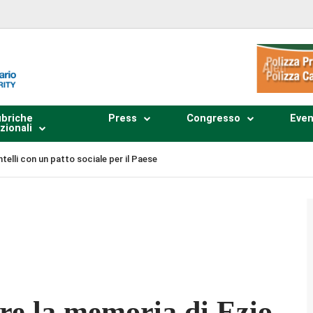
briche
Press
Congresso
Even
zionali
telli con un patto sociale per il Paese
Plays
:
-
-:--
1x
re la memoria di Ezio