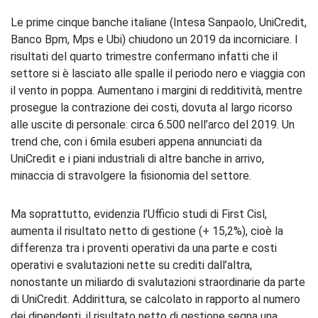
Le prime cinque banche italiane (Intesa Sanpaolo, UniCredit,
Banco Bpm, Mps e Ubi) chiudono un 2019 da incorniciare. I
risultati del quarto trimestre confermano infatti che il
settore si è lasciato alle spalle il periodo nero e viaggia con
il vento in poppa. Aumentano i margini di redditività, mentre
prosegue la contrazione dei costi, dovuta al largo ricorso
alle uscite di personale: circa 6.500 nell’arco del 2019. Un
trend che, con i 6mila esuberi appena annunciati da
UniCredit e i piani industriali di altre banche in arrivo,
minaccia di stravolgere la fisionomia del settore.
Ma soprattutto, evidenzia l’Ufficio studi di First Cisl,
aumenta il risultato netto di gestione (+ 15,2%), cioè la
differenza tra i proventi operativi da una parte e costi
operativi e svalutazioni nette su crediti dall’altra,
nonostante un miliardo di svalutazioni straordinarie da parte
di UniCredit. Addirittura, se calcolato in rapporto al numero
dei dipendenti, il risultato netto di gestione segna una