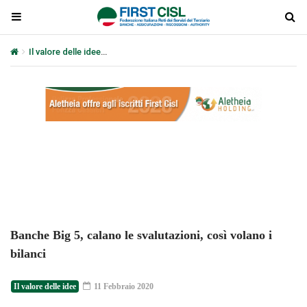
Il valore delle idee
Banche Big 5, calano le svalutazioni, così volano 
Plays
:
-
-:-
0:00
1x
-
Banche Big 5, calano le svalutazioni, così volano i
bilanci
Il valore delle idee
11 Febbraio 2020