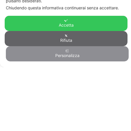
pulsanti desiderati.
personali
Chiudendo questa informativa continuerai senza accettare.
Privacy & Cookie Policy
Home
Accetta
Rifiuta
© FIRST CISL - C.F. 80122130588
Personalizza