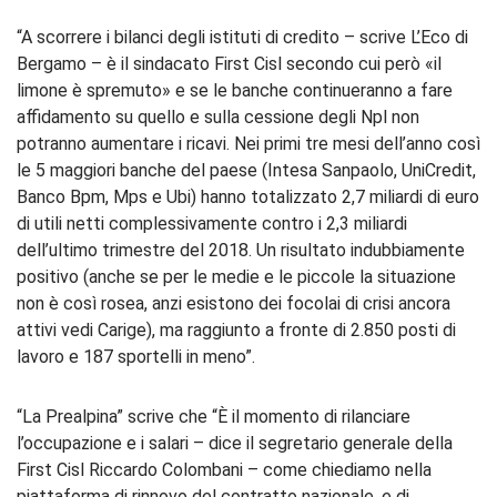
“A scorrere i bilanci degli istituti di credito – scrive L’Eco di
Bergamo – è il sindacato First Cisl secondo cui però «il
limone è spremuto» e se le banche continueranno a fare
affidamento su quello e sulla cessione degli Npl non
potranno aumentare i ricavi. Nei primi tre mesi dell’anno così
le 5 maggiori banche del paese (Intesa Sanpaolo, UniCredit,
Banco Bpm, Mps e Ubi) hanno totalizzato 2,7 miliardi di euro
di utili netti complessivamente contro i 2,3 miliardi
dell’ultimo trimestre del 2018. Un risultato indubbiamente
positivo (anche se per le medie e le piccole la situazione
non è così rosea, anzi esistono dei focolai di crisi ancora
attivi vedi Carige), ma raggiunto a fronte di 2.850 posti di
lavoro e 187 sportelli in meno”.
“La Prealpina” scrive che “È il momento di rilanciare
l’occupazione e i salari – dice il segretario generale della
First Cisl Riccardo Colombani – come chiediamo nella
piattaforma di rinnovo del contratto nazionale, e di