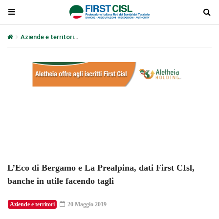
Aziende e territori
L’Eco di Bergamo e La Prealpina, dati First CIsl,
Plays
:
-
-:-
0:00
1x
-
L’Eco di Bergamo e La Prealpina, dati First CIsl,
banche in utile facendo tagli
Aziende e territori
20 Maggio 2019