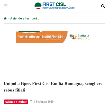
Aziende e territori
Unipol a Bper, First Cisl Emilia Romagna, scioglie
Plays
:
-
-:-
0:00
1x
-
Unipol a Bper, First Cisl Emilia Romagna, sciogliere
rebus filiali
Aziende e territori
9 Febbraio 2019