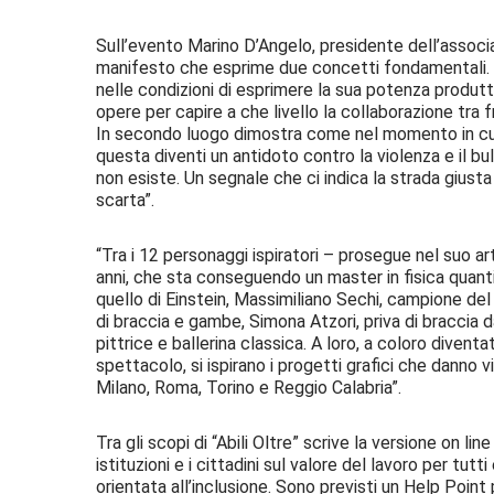
Sull’evento Marino D’Angelo, presidente dell’associaz
manifesto che esprime due concetti fondamentali. L
nelle condizioni di esprimere la sua potenza produtti
opere per capire a che livello la collaborazione tra f
In secondo luogo dimostra come nel momento in cui 
questa diventi un antidoto contro la violenza e il bu
non esiste. Un segnale che ci indica la strada giusta 
scarta”.
“Tra i 12 personaggi ispiratori – prosegue nel suo ar
anni, che sta conseguendo un master in fisica quant
quello di Einstein, Massimiliano Sechi, campione del
di braccia e gambe, Simona Atzori, priva di braccia d
pittrice e ballerina classica. A loro, a coloro diventat
spettacolo, si ispirano i progetti grafici che danno 
Milano, Roma, Torino e Reggio Calabria”.
Tra gli scopi di “Abili Oltre” scrive la versione on li
istituzioni e i cittadini sul valore del lavoro per tu
orientata all’inclusione. Sono previsti un Help Point