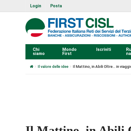
Login
Posta
Chi
Mondo
Iscriviti
Ru
siamo
First
na
Il valore delle idee
Il Mattino, in Abili Oltre… in viagg
0:00
Il Mattino, in Abili