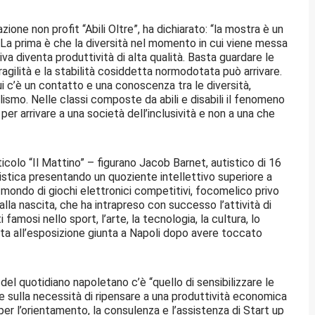
ione non profit “Abili Oltre”, ha dichiarato: “la mostra è un
a prima è che la diversità nel momento in cui viene messa
va diventa produttività di alta qualità. Basta guardare le
ragilità e la stabilità cosiddetta normodotata può arrivare.
c’è un contatto e una conoscenza tra le diversità,
llismo. Nelle classi composte da abili e disabili il fenomeno
per arrivare a una società dell’inclusività e non a una che
ticolo “Il Mattino” – figurano Jacob Barnet, autistico di 16
istica presentando un quoziente intellettivo superiore a
 mondo di giochi elettronici competitivi, focomelico privo
alla nascita, che ha intrapreso con successo l’attività di
i famosi nello sport, l’arte, la tecnologia, la cultura, lo
vita all’esposizione giunta a Napoli dopo avere toccato
ne del quotidiano napoletano c’è “quello di sensibilizzare le
tti e sulla necessità di ripensare a una produttività economica
 per l’orientamento, la consulenza e l’assistenza di Start up