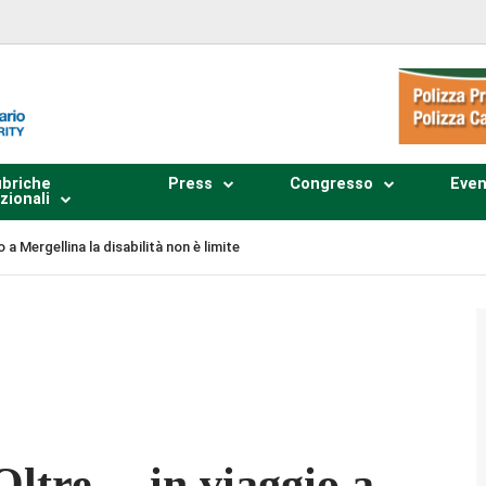
briche
Press
Congresso
Even
zionali
io a Mergellina la disabilità non è limite
Plays
:
-
-:--
1x
 Oltre… in viaggio a