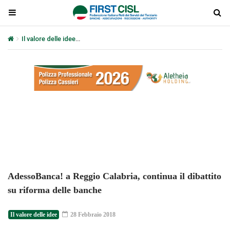
Il valore delle idee
AdessoBanca! a Reggio Calabria, continua il dib
Plays
:
-
-:-
0:00
1x
-
AdessoBanca! a Reggio Calabria, continua il dibattito
su riforma delle banche
Il valore delle idee
28 Febbraio 2018