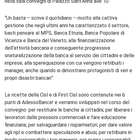
nella sala convegni di Palazzo Sant’Anna alle 10.
“Un basta – scrive il quotidiano – rivolto alla cattiva
gestione che negli ultimi anni ha caratterizzato il settore,
basti pensare al MPS, Banca Etruria, Banca Popolare di
Vicenza e Banca del Veneto; alla finanziarizzazione
dell’attività bancaria e conseguente progressiva
snaturalizzazione della banca al servizio dei cittadini e delle
imprese; alla sperequazione con cui vengono retribuiti i
manager, anche quando si dimostrano protagonisti di veri e
propri disastri bancari”.
Le ricette della Cisl e di First Cisl sono contenute nei 6
punti di AdessoBanca! e verranno sviluppati nel corso del
convegno: per restituire le banche ai cittadini; per liberare i
lavoratori dalle pressioni commerciali e fare educazione
finanziaria; per salvaguardare i risparmiatori; per dare valore
agli npl e combattere speculazioni e abusi; per retribuire in
modo responsabile i top manager; per punire i responsabili