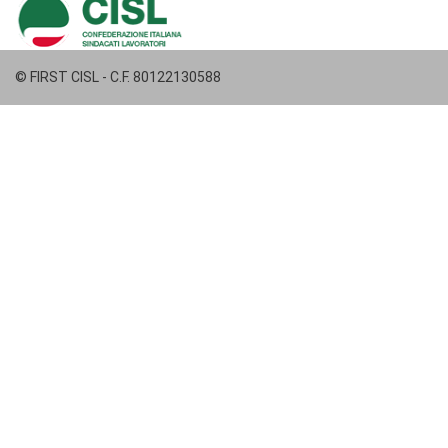
© FIRST CISL - C.F. 80122130588