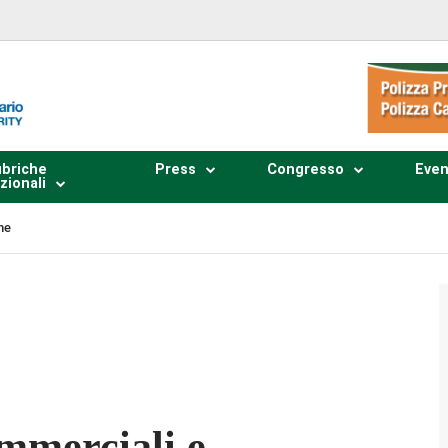
briche
Press
Congresso
Even
zionali
he
Plays
:
-
-:--
1x
ommerciali e