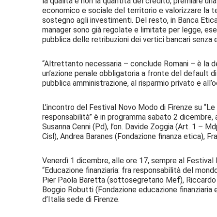
la qualità e non la quantità del credito, premiare un
economico e sociale del territorio e valorizzare la te
sostegno agli investimenti. Del resto, in Banca Etica
manager sono già regolate e limitate per legge, e
pubblica delle retribuzioni dei vertici bancari senza
“Altrettanto necessaria – conclude Romani – è la de
un’azione penale obbligatoria a fronte del default d
pubblica amministrazione, al risparmio privato e all’
L’incontro del Festival Novo Modo di Firenze su “Le c
responsabilità” è in programma sabato 2 dicembre, all
Susanna Cenni (Pd), l’on. Davide Zoggia (Art. 1 – Mdp)
Cisl), Andrea Baranes (Fondazione finanza etica), Fr
Venerdì 1 dicembre, alle ore 17, sempre al Festival
“Educazione finanziaria: fra responsabilità del mondo
Pier Paola Baretta (sottosegretario Mef), Riccardo C
Boggio Robutti (Fondazione educazione finanziaria e
d’Italia sede di Firenze.