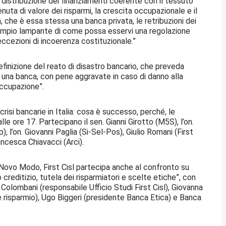
a distribuzione dei finanziamenti coerente con il tessuto
nuta di valore dei risparmi, la crescita occupazionale e il
, che è essa stessa una banca privata, le retribuzioni dei
sempio lampante di come possa esservi una regolazione
 eccezioni di incoerenza costituzionale.”
finizione del reato di disastro bancario, che preveda
i una banca, con pene aggravate in caso di danno alla
occupazione”.
risi bancarie in Italia: cosa è successo, perché, le
e ore 17. Partecipano il sen. Gianni Girotto (M5S), l’on.
, l’on. Giovanni Paglia (Si-Sel-Pos), Giulio Romani (First
ancesca Chiavacci (Arci).
 Novo Modo, First Cisl partecipa anche al confronto su
 creditizio, tutela dei risparmiatori e scelte etiche”, con
olombani (responsabile Ufficio Studi First Cisl), Giovanna
 risparmio), Ugo Biggeri (presidente Banca Etica) e Banca