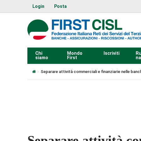
Login
Posta
Chi
Mondo
Iscriviti
Ru
siamo
First
na
Separare attività commerciali e finanziarie nelle banc
0:00
Separare attività c