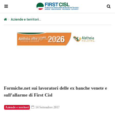
Aziende e territori
Formiche.net sui lavoratori delle ex banche venet
Plays
:
-
-:-
0:00
1x
-
Formiche.net sui lavoratori delle ex banche venete e
sull’allarme di First Cisl
Aziende e territori
14 Settembre 2017