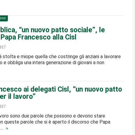
IDEE
lica, “un nuovo patto sociale”, le
 Papa Francesco alla Cisl
017
à stolta e miope quella che costringe gli anziani a lavorare
o e obbliga una intera generazione di giovani a non
cesco ai delegati Cisl, “un nuovo patto
er il lavoro”
017
avoro sono due parole che possono e devono stare
on queste parole che si è aperto il discorso che Papa
a…