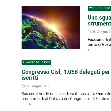
WOB - CHE COSA 
Uno sguar
strumenti
28 Giugno 2
Facciamo fint
parte di Gove
IL VALORE DELLE IDEE
Congresso Cisl, 1.058 delegati per 
iscritti
27 Giugno 2017
Saranno il verde della bandiera italiana e l’azzurro de
predominanti al Palazzo dei Congressi dell'Eur dov
si…