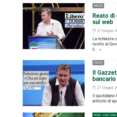
MEDIA
Reato di 
sul web
27 Giugno 2
La richiesta c
rivolto al Gov
il…
MEDIA
Il Gazzet
bancario
27 Giugno 2
Il quotidiano 
articolo di sp
WOB - CHE COSA 