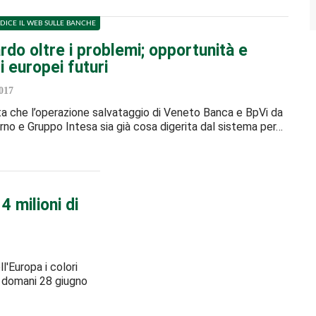
DICE IL WEB SULLE BANCHE
do oltre i problemi; opportunità e
 europei futuri
017
a che l’operazione salvataggio di Veneto Banca e BpVi da
rno e Gruppo Intesa sia già cosa digerita dal sistema per…
4 milioni di
ll'Europa i colori
e domani 28 giugno