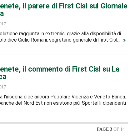
nete, il parere di First Cisl sul Giornale
za
017
oluzione raggiunta in extremis, grazie alla disponibilità di
lo dice Giulio Romani, segretario generale di First Cisl…
nete, il commento di First Cisl su La
ca
017
ta l'insegna dice ancora Popolare Vicenza e Veneto Banca.
 banche del Nord Est non esistono più. Sportelli, dipendenti
PAGE 3
OF 14