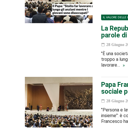
IL VALORE DELLE 
La Repubb
parole di
28 Giugno 2
"È una societ
troppo a lung
lavorare…
Papa Fran
sociale p
28 Giugno 2
"Persona e l
insieme": è c
Francesco h