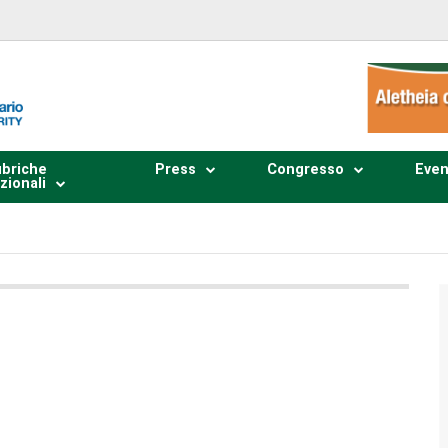
briche
Press
Congresso
Even
zionali
Plays
:
-
0:00
-:--
1x