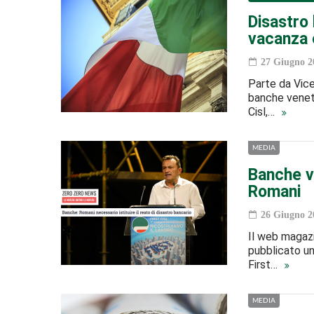
Disastro 
vacanza c
27 Giugno 2
Parte da Vice
banche venete
Cisl,…
MEDIA
Banche v
Romani
26 Giugno 2
Il web magazi
pubblicato un
First…
MEDIA