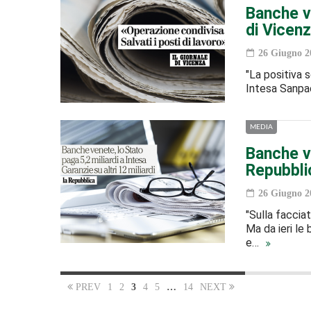
Banche ve
di Vicen
26 Giugno 2
"La positiva s
Intesa Sanpao
MEDIA
Banche ve
Repubbli
26 Giugno 2
"Sulla faccia
Ma da ieri le
e…
PREV
1
2
3
4
5
…
14
NEXT