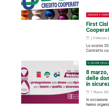
AZIENDE E TERRI
First Cisl
Cooperat
2 Febbraio 
Lo scorso 30 
Contratto col
IL VALORE DELLE 
8 marzo, 
delle don
in sicure
7 Marzo 202
In occasione d
hanno organiz