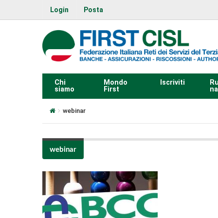
Login
Posta
Chi
Mondo
Iscriviti
Ru
siamo
First
na
webinar
webinar