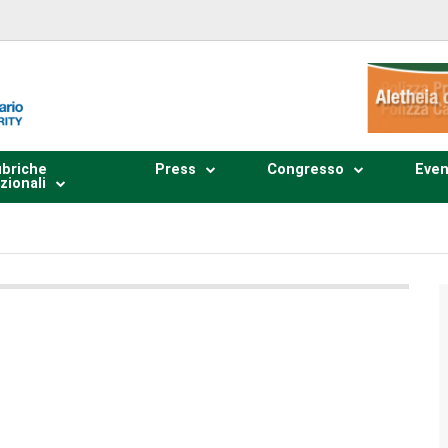
briche
Press
Congresso
Even
zionali
Plays
:
-
0:00
-:--
1x