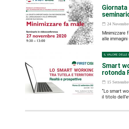
Giornata 
seminario
24 Novembre
Minimizzare f
alle immagini 
IL VALORE DELLE 
Smart wor
rotonda F
15 Settembr
“Lo smart wor
il titolo dell