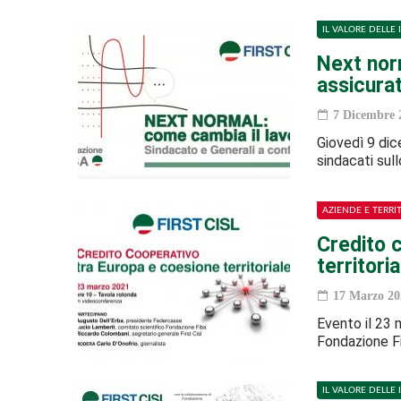
IL VALORE DELLE 
Next nor
assicurat
7 Dicembre 
Giovedì 9 dice
sindacati sul
AZIENDE E TERRI
Credito 
territori
17 Marzo 20
Evento il 23 m
Fondazione Fi
IL VALORE DELLE 