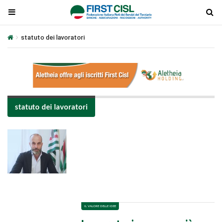
statuto dei lavoratori
statuto dei lavoratori
Plays
:
-
-:-
0:00
1x
-
IL VALORE DELLE IDEE