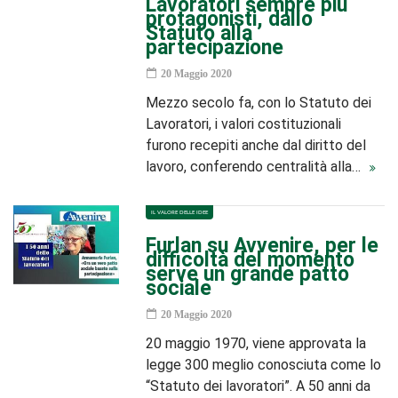
Lavoratori sempre più
protagonisti, dallo
Statuto alla
partecipazione
20 Maggio 2020
Mezzo secolo fa, con lo Statuto dei
Lavoratori, i valori costituzionali
furono recepiti anche dal diritto del
lavoro, conferendo centralità alla…
IL VALORE DELLE IDEE
Furlan su Avvenire, per le
difficoltà del momento
serve un grande patto
sociale
20 Maggio 2020
20 maggio 1970, viene approvata la
legge 300 meglio conosciuta come lo
“Statuto dei lavoratori”. A 50 anni da