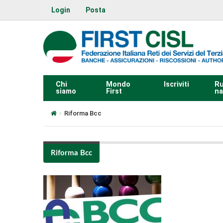
Login
Posta
Chi
Mondo
Iscriviti
Ru
siamo
First
na
Riforma Bcc
Riforma Bcc