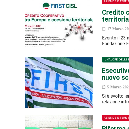
AZIENDE E TERRI
Credito 
territori
17 Marzo 20
Evento il 23 m
Fondazione Fi
IL VALORE DELLE 
Esecutivo
nuovo sce
5 Marzo 202
Si è svolto ie
relazione int
AZIENDE E TERRI
Riforma e