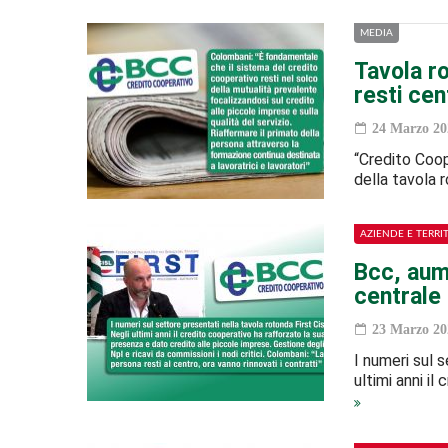
MEDIA
Tavola ro
resti cen
24 Marzo 20
“Credito Coop
della tavola 
AZIENDE E TERRI
Bcc, aum
centrale 
23 Marzo 20
I numeri sul s
ultimi anni i