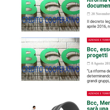
document
20 Novembre
Il decreto le
aprile 2016, 
AZIENDE E TERRI
Bcc, esse
progetti
8 Agosto 201
“La riforma d
determinando 
grandi gruppi
AZIENDE E TERRI
Bcc, Merl
sarà una