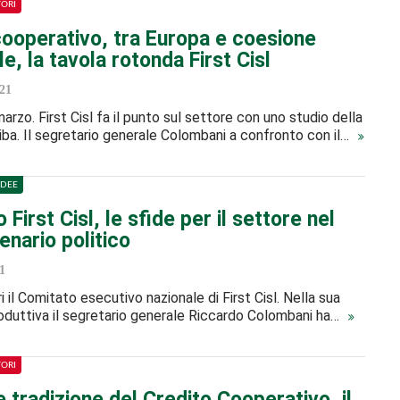
TORI
cooperativo, tra Europa e coesione
ale, la tavola rotonda First Cisl
21
arzo. First Cisl fa il punto sul settore con uno studio della
ba. Il segretario generale Colombani a confronto con il…
IDEE
 First Cisl, le sfide per il settore nel
nario politico
1
ri il Comitato esecutivo nazionale di First Cisl. Nella sua
roduttiva il segretario generale Riccardo Colombani ha…
TORI
 tradizione del Credito Cooperativo, il