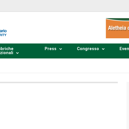
briche
Press
Congresso
Even
zionali
Plays
:
-
0:00
-:--
1x