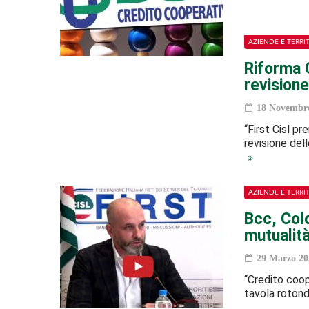
AZIENDE E TERRI
Riforma 
revisione
18 Novembre
“First Cisl p
revisione dell
AZIENDE E TERRI
Bcc, Colo
mutualità
29 Marzo 20
“Credito coope
tavola roton