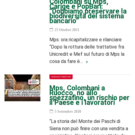
Colombani su Mps,
Carige e PopBari:
“Dobbiamo preservare la
biodiversità del sistema
bancario”
25 Ottobre 2021
Mps: ora ricapitalizzare e rilanciare
“Dopo la rottura delle trattative fra
Unicredit e Mef sul futuro di Mps la
cosa da fare è…
AZIENDE E TERRITORI
Mps, Colombani a
Ruocco, no allo
spezzatino, un rischio per
il Paese e i lavoratori
5 Settembre 2020
“La storia del Monte dei Paschi di
Siena non può finire con una vendita a