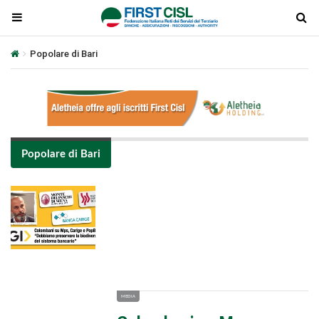
Popolare di Bari
Popolare di Bari
Plays
:
-
-:-
0:00
1x
-
MEDIA