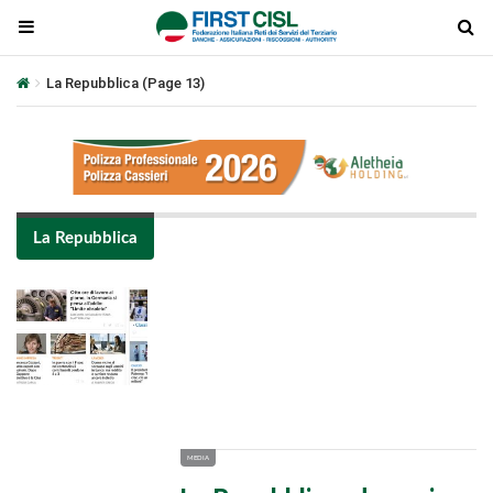
La Repubblica
(Page 13)
La Repubblica
Plays
:
-
-:-
0:00
1x
-
MEDIA