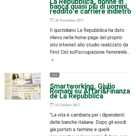
La Repubblica, donne in
banca quasi più di uomini,
reddito e carriere indietro
20 Novembre 2017
Il quotidiano La Repubblica ha dato
rilievo nella home page del proprio
sito internet allo studio realizzato da
First Cisl sull'occupazione femminile…
MEDIA
Smartworking, Giulio
Romani su Affari&Finanza
de La Repubblica
16 Ottobre 2017
"La vita è cambiata per i dipendenti
delle banche italiane. Dopo gli esodi
già portati a termine e quelli