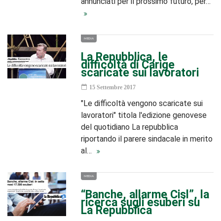
annunciati per il prossimo futuro, per…
MEDIA
La Repubblica, le
difficoltà di Carige
scaricate sui lavoratori
15 Settembre 2017
"Le difficoltà vengono scaricate sui
lavoratori" titola l'edizione genovese
del quotidiano La repubblica
riportando il parere sindacale in merito
al…
MEDIA
“Banche, allarme Cisl”, la
ricerca sugli esuberi su
La Repubblica