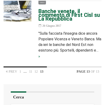
MEDIA
Banche venete, il
commento di First Cisl su
La Repubblica
26 Giugno 2017
"Sulla facciata l'insegna dice ancora
Popolare Vicenza e Veneto Banca. Ma
da ieri le banche del Nord Est non
esistono più. Sportelli, dipendenti e…
PREV
1
…
11
12
13
PAGE 13
OF 13
Cerca