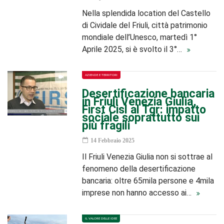
Nella splendida location del Castello
di Cividale del Friuli, città patrimonio
mondiale dell’Unesco, martedì 1°
Aprile 2025, si è svolto il 3°…
AZIENDE E TERRITORI
Desertificazione bancaria
in Friuli Venezia Giulia,
First Cisl al Tgr: impatto
sociale soprattutto sui
più fragili
14 Febbraio 2025
Il Friuli Venezia Giulia non si sottrae al
fenomeno della desertificazione
bancaria: oltre 65mila persone e 4mila
imprese non hanno accesso ai…
IL VALORE DELLE IDEE