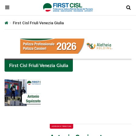
First Cisl Friuli Venezia Giulia
First Cisl Friuli Venezia Giulia
Plays
:
-
-:-
0:00
1x
-
AZIENDE E TERRITORI