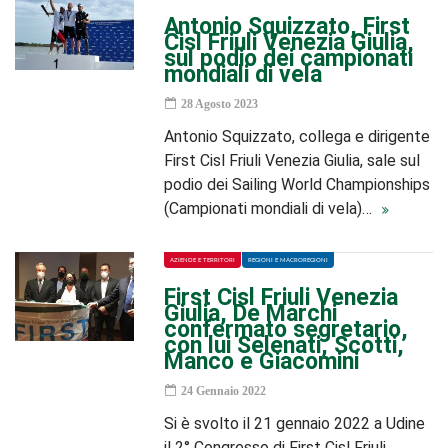
Antonio Squizzato, First
Cisl Friuli Venezia Giulia,
sul podio dei campionati
mondiali di vela
28 Agosto 2023
Antonio Squizzato, collega e dirigente
First Cisl Friuli Venezia Giulia, sale sul
podio dei Sailing World Championships
(Campionati mondiali di vela)…
AZIENDE E TERRITORI
REGIONI E MACROREGIONI
First Cisl Friuli Venezia
Giulia, De Marchi
confermato segretario,
con lui Selenati, Scotti,
Manco e Giacomini
24 Gennaio 2022
Si è svolto il 21 gennaio 2022 a Udine
il 2° Congresso di First Cisl Friuli