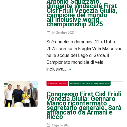
Antonio Squizzato,
dirigente sindacale First
Cisl Friuli Venezia Giulia,
campione del mondo
all’Inclusive world
championship 2025
14 Ottobre 2025
Si è concluso domenica 12 ottobre
2025, presso la Fraglia Vela Malcesine
nelle acque del Lago di Garda, il
Campionato mondiale di vela
inclusiva…
AZIENDE E TERRITORI
CONGRESSO 2025 - REGIONI E MACROREGIONI
Congresso First Cisl Friuli
Venezia Giulia: Gennaro
Manco riconfermato
segretario generale. Sarà
affiancato da Armani e
Riccò
2 Aprile 2025