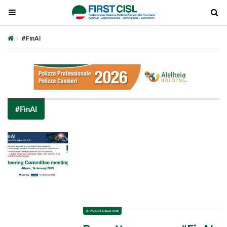
#FinAI
#FinAI
Plays
:
-
-:-
0:00
1x
-
IL VALORE DELLE IDEE