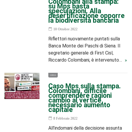
Colombani alla stampa:
su Mps basta
speculazioni. Alla
desertificazione opporre
la biodiversità bancaria
10 Ottobre 2022
Riflettori nuovamente puntati sulla
Banca Monte dei Paschi di Siena. Il
segretario generale di First Cisl,
Riccardo Colombani, è intervenuto…
MEDIA
Caso Mps sulla stampa.
Colombani, difficile
comprendere ragioni
cambio al vertice,
necessario aumento
capitale
8 Febbraio 2022
All’indomani della decisione assunta