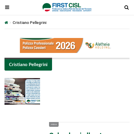
Cristiano Pellegrini
Cristiano Pellegrini
Plays
:
-
-:-
0:00
1x
-
MEDIA