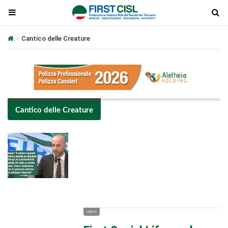
Cantico delle Creature
Cantico delle Creature
Plays
:
-
-:-
0:00
1x
-
MEDIA