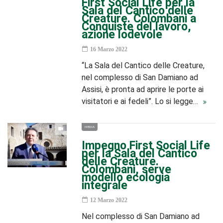
First Social Life per la
Sala del Cantico delle
Creature. Colombani a
Conquiste del lavoro,
azione lodevole
16 Marzo 2022
“La Sala del Cantico delle Creature,
nel complesso di San Damiano ad
Assisi, è pronta ad aprire le porte ai
visitatori e ai fedeli”. Lo si legge…
MEDIA
Impegno First Social Life
per la Sala del Cantico
delle Creature.
Colombani, serve
modello ecologia
integrale
12 Marzo 2022
Nel complesso di San Damiano ad