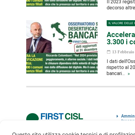
Il 2023 regist
decorso altre 
IL VALORE DELLE 
Accelera 
3.300 i c
13 Febbraio
I dati dell’Os
rispetto al 2
bancari…
Ammini
traspa
Codice
Questo sito utilizza cookie tecnici e di profilazi