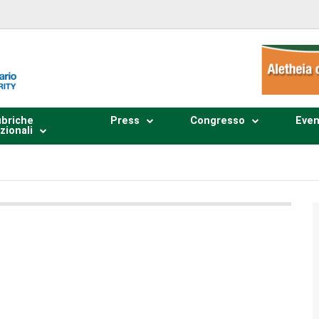
briche
Press
Congresso
Even
zionali
Plays
:
-
0:00
-:--
1x