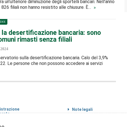
ra un’ulteriore diminuzione degli sportelli bancari. Nell’anno
826 filiali non hanno resistito alle chiusure. È…
IDEE
la desertificazione bancaria: sono
omuni rimasti senza filiali
 2024
servatorio sulla desertificazione bancaria. Calo del 3,9%
022. Le persone che non possono accedere ai servizi
strazione
Note legali
rente
Informazioni sul
 etico
trattamento di dati
personali
one.