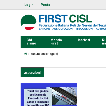
Login
Posta
Chi
Mondo
Iscriviti
Ru
siamo
First
na
assunzioni
(Page 6)
assunzioni