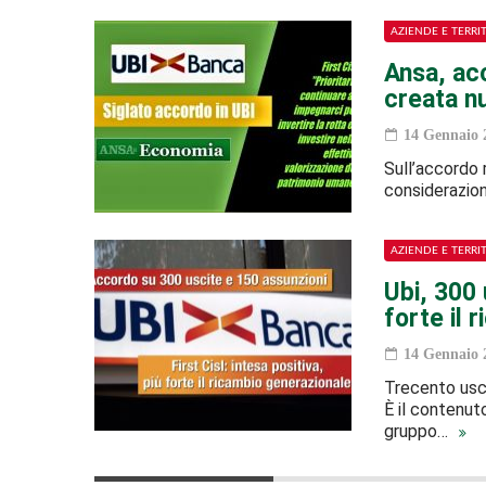
AZIENDE E TERRI
Ansa, acc
creata n
14 Gennaio 
Sull’accordo r
considerazioni
AZIENDE E TERRI
Ubi, 300 
forte il 
14 Gennaio 
Trecento usci
È il contenuto
gruppo…