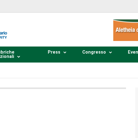
briche
Press
Congresso
Even
zionali
Plays
:
-
0:00
-:--
1x