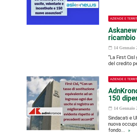
AZIENDE E TERRI
Askanews,
ricambio
14 Gennaio 
“La First Cisl
del credito p
AZIENDE E TERRI
AdnKronos
150 dipen
14 Gennaio 
Sindacati e U
nuova occupa
fondo.…