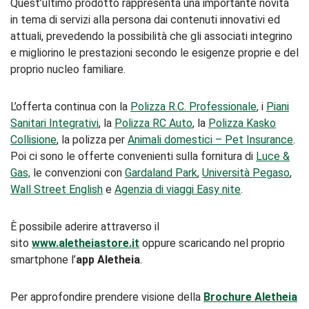
Quest’ultimo prodotto rappresenta una importante novità
in tema di servizi alla persona dai contenuti innovativi ed
attuali, prevedendo la possibilità che gli associati integrino
e migliorino le prestazioni secondo le esigenze proprie e del
proprio nucleo familiare.
L’offerta continua con la
Polizza R.C. Professionale
, i
Piani
Sanitari Integrativi
, la
Polizza RC Auto
, la
Polizza Kasko
Collisione
, la polizza per
Animali domestici – Pet Insurance
.
Poi ci sono le offerte convenienti sulla fornitura di
Luce &
Gas,
le convenzioni con
Gardaland Park
,
Università Pegaso
,
Wall Street English
e
Agenzia di viaggi Easy nite
.
È possibile aderire attraverso il
sito
www.aletheiastore.it
oppure scaricando nel proprio
smartphone l’
app Aletheia
.
Per approfondire prendere visione della
Brochure Aletheia