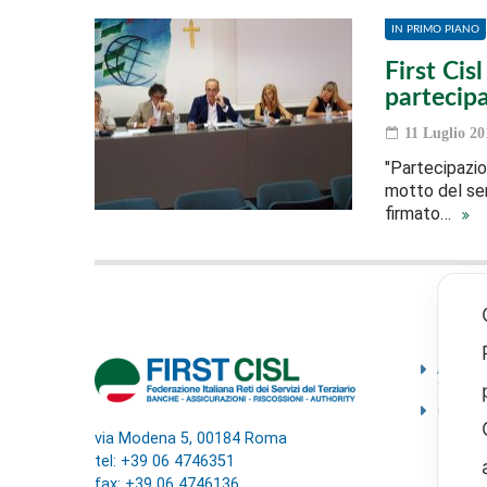
IN PRIMO PIANO
First Cis
partecipa
11 Luglio 20
"Partecipazion
motto del sem
firmato…
Ammini
traspa
Codice
via Modena 5, 00184 Roma
tel: +39 06 4746351
fax: +39 06 4746136