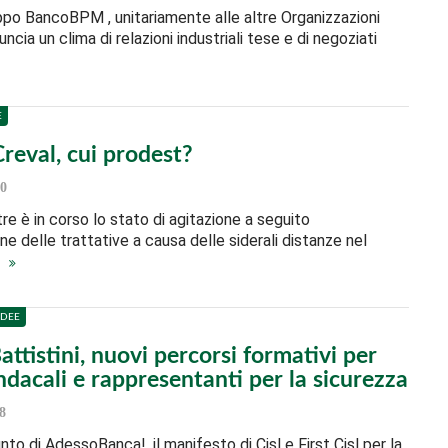
uppo BancoBPM , unitariamente alle altre Organizzazioni
uncia un clima di relazioni industriali tese e di negoziati
E
reval, cui prodest?
0
re è in corso lo stato di agitazione a seguito
one delle trattative a causa delle siderali distanze nel
…
IDEE
ttistini, nuovi percorsi formativi per
ndacali e rappresentanti per la sicurezza
8
to di AdessoBanca!, il manifesto di Cisl e First Cisl per la