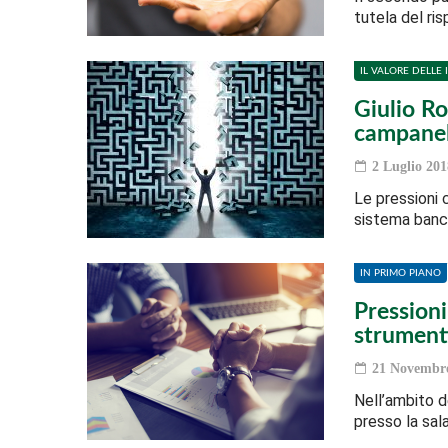
tutela del ri
IL VALORE DELLE 
Giulio Ro
campanel
2 Luglio 201
Le pressioni 
sistema banca
IN PRIMO PIANO
Pressioni
strumenti
21 Novembre
Nell’ambito d
presso la sal