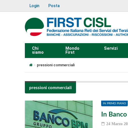
Login
Posta
Chi
Mondo
Servizi
siamo
First
pressioni commerciali
pressioni commerciali
IN PRIMO PIANO
In Banco 
24 Marzo 20