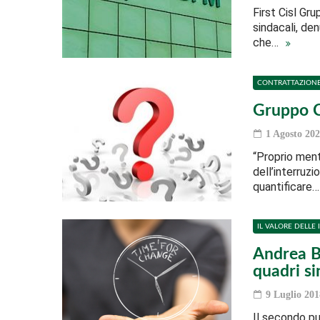
First Cisl Gr
sindacali, den
che…
CONTRATTAZION
Gruppo C
1 Agosto 202
“Proprio ment
dell’interruzi
quantificare
IL VALORE DELLE 
Andrea Ba
quadri si
9 Luglio 201
Il secondo pun