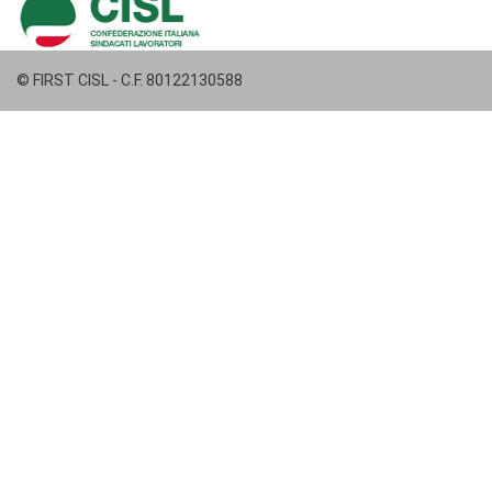
© FIRST CISL - C.F. 80122130588