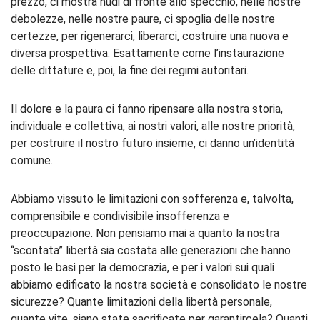
prezzo, ci mostra nudi di fronte allo specchio, nelle nostre
debolezze, nelle nostre paure, ci spoglia delle nostre
certezze, per rigenerarci, liberarci, costruire una nuova e
diversa prospettiva. Esattamente come l’instaurazione
delle dittature e, poi, la fine dei regimi autoritari.
Il dolore e la paura ci fanno ripensare alla nostra storia,
individuale e collettiva, ai nostri valori, alle nostre priorità,
per costruire il nostro futuro insieme, ci danno un’identità
comune.
Abbiamo vissuto le limitazioni con sofferenza e, talvolta,
comprensibile e condivisibile insofferenza e
preoccupazione. Non pensiamo mai a quanto la nostra
“scontata” libertà sia costata alle generazioni che hanno
posto le basi per la democrazia, e per i valori sui quali
abbiamo edificato la nostra società e consolidato le nostre
sicurezze? Quante limitazioni della libertà personale,
quante vite, siano state sacrificate per garantircela? Quanti