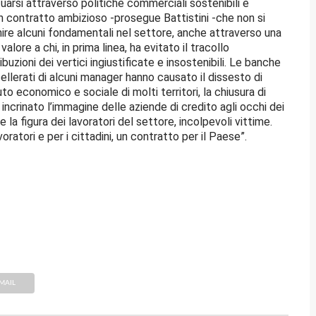
arsi attraverso politiche commerciali sostenibili e
. Un contratto ambizioso -prosegue Battistini -che non si
inire alcuni fondamentali nel settore, anche attraverso una
valore a chi, in prima linea, ha evitato il tracollo
uzioni dei vertici ingiustificate e insostenibili. Le banche
llerati di alcuni manager hanno causato il dissesto di
o economico e sociale di molti territori, la chiusura di
o incrinato l’immagine delle aziende di credito agli occhi dei
 la figura dei lavoratori del settore, incolpevoli vittime.
ratori e per i cittadini, un contratto per il Paese”.
MAIL