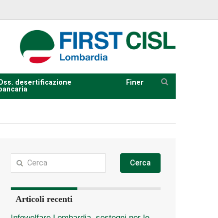
Oss. desertificazione
Finer
bancaria
Cerca
Articoli recenti
Infowelfare Lombardia, sostegni per le