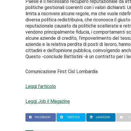
Paese e il necessario recupero reputazionale da attu
politiche gestionali coerenti con i valori dichiarati
limita a riscrivere alcune regole, ma che vuole ridef
diversa politica redistribuiva, che riconosca il giusto 
reputazionale causato da politiche scellerate e retrib
vendono principalmente fiducia, i comportamenti sce
alcune aziende di credito, l’impoverimento del tessut
aziende e la relativa perdita di posti di lavoro, hann
cittadini e dell’opinione pubblica, coinvolgendo anche
Questo -conclude Battistini -è un contratto per i lavo
Comunicazione First Cisl Lombardia
Leggi l’articolo
Leggi Job il Magazine
FACEBOOK
TWITTER
LINKEDIN
E