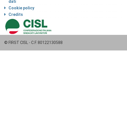
dati
Cookie policy
Credits
© FIRST CISL - C.F. 80122130588