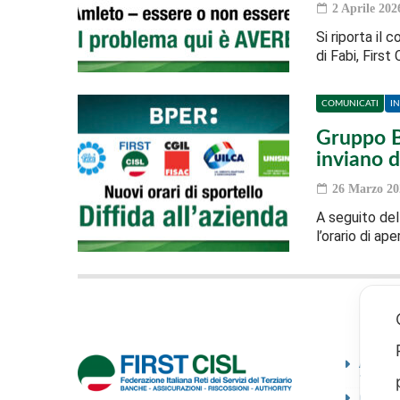
2 Aprile 202
Si riporta il
di Fabi, First
COMUNICATI
I
Gruppo Bp
inviano d
26 Marzo 20
A seguito del
l’orario di ap
Ammini
traspa
Codice