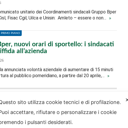
6
 comunicato unitario dei Coordinamenti sindacali Gruppo Bper
 Cisl, Fisac Cgil, Uilca e Unisin: Amleto – essere o non…
N PRIMO PIANO
er, nuovi orari di sportello: i sindacati
iffida all’azienda
26
la annunciata volontà aziendale di aumentare di 15 minuti
ertura al pubblico pomeridiano, a partire dal 20 aprile,…
Questo sito utilizza cookie tecnici e di profilazione.
Puoi accettare, rifiutare o personalizzare i cookie
strazione
Note legali
rente
premendo i pulsanti desiderati.
Privacy – Informativa sul
 etico
trattamento dei dati