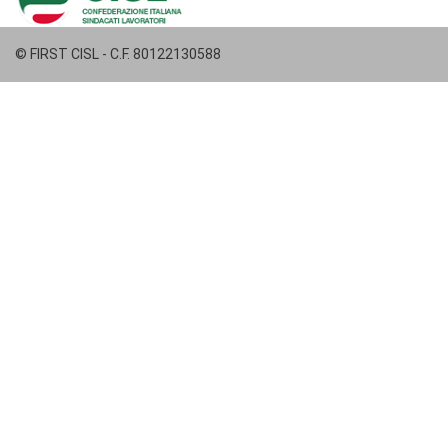
© FIRST CISL - C.F. 80122130588