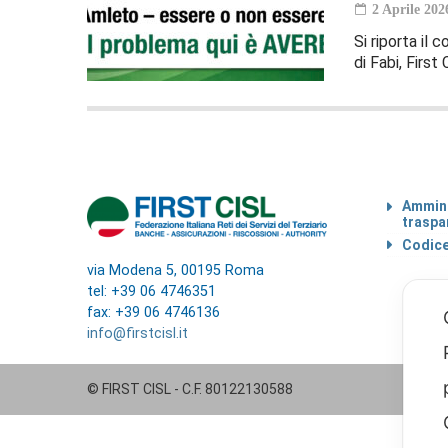
2 Aprile 202
Si riporta il
di Fabi, First
Ammini
traspa
Codice
via Modena 5, 00195 Roma
tel: +39 06 4746351
fax: +39 06 4746136
info@firstcisl.it
© FIRST CISL - C.F. 80122130588
00:00