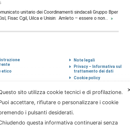
6
 comunicato unitario dei Coordinamenti sindacali Gruppo Bper
 Cisl, Fisac Cgil, Uilca e Unisin: Amleto – essere o non…
strazione
Note legali
rente
Privacy – Informativa sul
 etico
trattamento dei dati
Cookie policy
Credits
Questo sito utilizza cookie tecnici e di profilazione.
Puoi accettare, rifiutare o personalizzare i cookie
premendo i pulsanti desiderati.
Chiudendo questa informativa continuerai senza