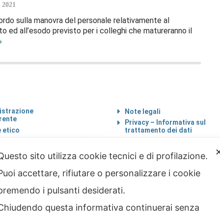
 2021
ordo sulla manovra del personale relativamente al
 ed all’esodo previsto per i colleghi che matureranno il
strazione
Note legali
rente
Privacy – Informativa sul
 etico
trattamento dei dati
Cookie policy
Credits
Questo sito utilizza cookie tecnici e di profilazione.
Puoi accettare, rifiutare o personalizzare i cookie
premendo i pulsanti desiderati.
Chiudendo questa informativa continuerai senza