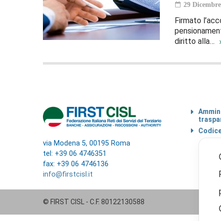
29 Dicembre
Firmato l’acc
pensionamento
diritto alla…
Ammini
traspa
Codice
via Modena 5, 00195 Roma
tel: +39 06 4746351
fax: +39 06 4746136
info@firstcisl.it
© FIRST CISL - C.F. 80122130588