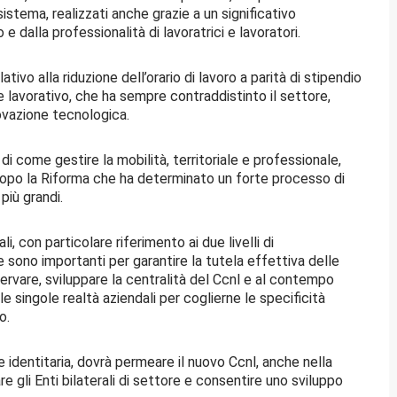
istema, realizzati anche grazie a un significativo
 dalla professionalità di lavoratrici e lavoratori.
ivo alla riduzione dell’orario di lavoro a parità di stipendio
re lavorativo, che ha sempre contraddistinto il settore,
ovazione tecnologica.
i come gestire la mobilità, territoriale e professionale,
e dopo la Riforma che ha determinato un forte processo di
iù grandi.
i, con particolare riferimento ai due livelli di
e sono importanti per garantire la tutela effettiva delle
reservare, sviluppare la centralità del Ccnl e al contempo
e singole realtà aziendali per coglierne le specificità
o.
e identitaria, dovrà permeare il nuovo Ccnl, anche nella
gli Enti bilaterali di settore e consentire uno sviluppo