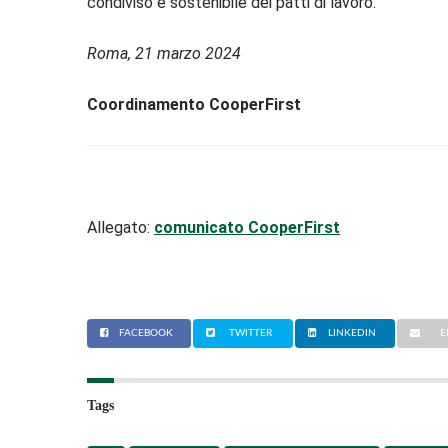
condiviso e sostenibile dei patti di lavoro.
Roma, 21 marzo 2024
Coordinamento CooperFirst
Allegato:
comunicato CooperFirst
FACEBOOK
TWITTER
LINKEDIN
E
Tags