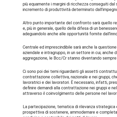
più equamente i margini di ricchezza conseguiti dal s
incremento di produttività determinato dall’impegno e
Altro punto importante del confronto sarà quello relat
e, più in generale, quello della difesa di un benesse
adeguandolo anche alle opportunità fornite dall’inn
Centrale ed imprescindibile sarà anche la questione d
aziendale e intragruppo, in un settore in cui, anch
aggregazione, le Bcc/Cr stanno diventando sempre p
Ci sono poi dei temi riguardanti gli assetti contrattual
contrattazione collettiva, nazionale e nei gruppi, ch
lavoratrici e dei lavoratori. È necessario, infatti, p
definire demandi alla contrattazione nei gruppi e nell
attraverso il coinvolgimento delle persone nel lavor
La partecipazione, tematica di rilevanza strategica 
prospettiva di sostenere, ammodernare e completare 